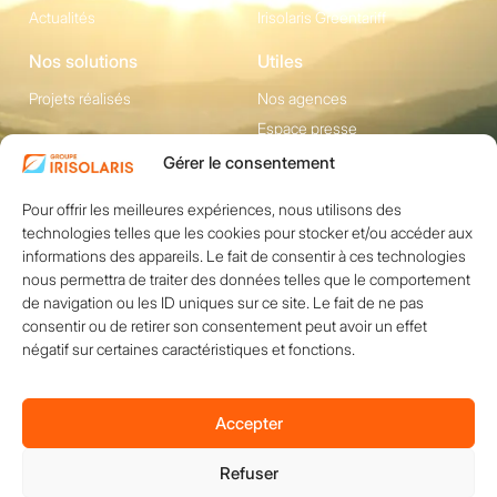
Actualités
Irisolaris Greentariff
Nos solutions
Utiles
Projets réalisés
Nos agences
Espace presse
Gérer le consentement
Contact
Pour offrir les meilleures expériences, nous utilisons des
1200 avenue Olivier
Réseaux sociaux
technologies telles que les cookies pour stocker et/ou accéder aux
Perroy, Bât. F -
informations des appareils. Le fait de consentir à ces technologies
13790 ROUSSET
nous permettra de traiter des données telles que le comportement
+33 (0)4 84 49 24
de navigation ou les ID uniques sur ce site. Le fait de ne pas
consentir ou de retirer son consentement peut avoir un effet
20
négatif sur certaines caractéristiques et fonctions.
Nous contacter
Accepter
Refuser
Copyright © 2026 IRISOLARIS. Tous droits réservés.