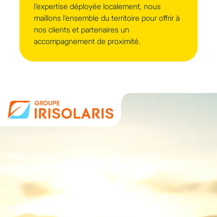
l’expertise déployée localement, nous
maillons l’ensemble du territoire pour offrir à
nos clients et partenaires un
accompagnement de proximité.
Notre groupe
Nos activités
Qui sommes-nous
Energie
?
Construction
Carrière
Equipement
Partenaires
Irisolaris Store