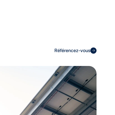
Référencez-vous
FABR
OND
Lo
ce