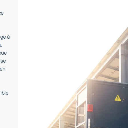
ce
age à
au
ibue
ise
 en
l
ible