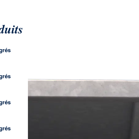
duits
grés
grés
grés
grés