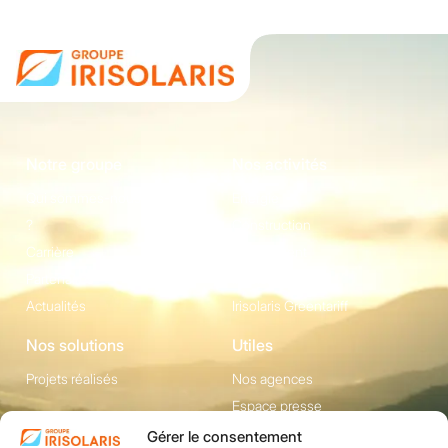
Notre groupe
Nos activités
Qui sommes-nous
Energie
?
Construction
Carrière
Equipement
Partenaires
Irisolaris Store
Actualités
Irisolaris Greentariff
Nos solutions
Utiles
Projets réalisés
Nos agences
Espace presse
Gérer le consentement
Contact