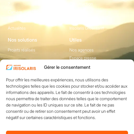
?
Construction
Carrière
Equipement
Partenaires
Irisolaris Store
Actualités
Irisolaris Greentariff
Nos solutions
Utiles
Projets réalisés
Nos agences
Espace presse
Gérer le consentement
Contact
1200 avenue Olivier
Pour offrir les meilleures expériences, nous utilisons des
Réseaux sociaux
technologies telles que les cookies pour stocker et/ou accéder aux
Perroy, Bât. F -
informations des appareils. Le fait de consentir à ces technologies
13790 ROUSSET
nous permettra de traiter des données telles que le comportement
+33 (0)4 84 49 24
de navigation ou les ID uniques sur ce site. Le fait de ne pas
consentir ou de retirer son consentement peut avoir un effet
20
négatif sur certaines caractéristiques et fonctions.
Nous contacter