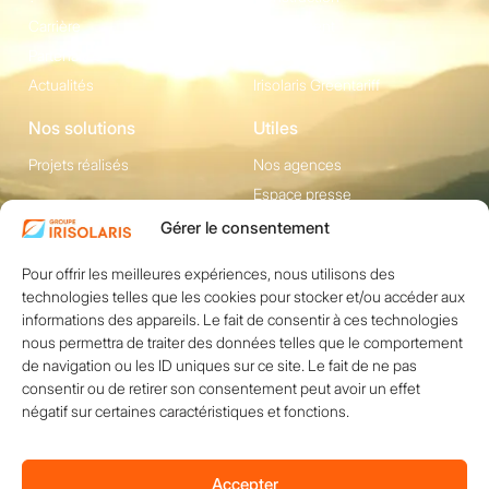
Carrière
Equipement
Partenaires
Irisolaris Store
Actualités
Irisolaris Greentariff
Nos solutions
Utiles
Projets réalisés
Nos agences
Espace presse
Gérer le consentement
Contact
Pour offrir les meilleures expériences, nous utilisons des
1200 avenue Olivier
Réseaux sociaux
technologies telles que les cookies pour stocker et/ou accéder aux
Perroy, Bât. F -
informations des appareils. Le fait de consentir à ces technologies
13790 ROUSSET
nous permettra de traiter des données telles que le comportement
+33 (0)4 84 49 24
de navigation ou les ID uniques sur ce site. Le fait de ne pas
consentir ou de retirer son consentement peut avoir un effet
20
négatif sur certaines caractéristiques et fonctions.
Nous contacter
Accepter