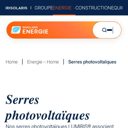
GROUPE
ENERGIE
CONSTRUCTION
EQUIP
Home
|
Energie – Home
|
Serres photovoltaïques
Serres
photovoltaïques
Nos serres photovoltaïques LUMIRIS® associent