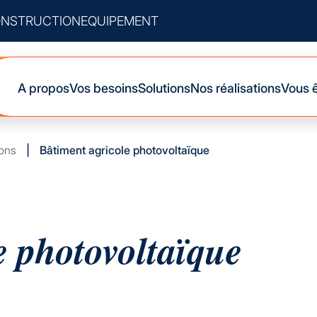
NSTRUCTION
EQUIPEMENT
A propos
Vos besoins
Solutions
Nos réalisations
Vous 
ions
|
Bâtiment agricole photovoltaïque
e photovoltaïque