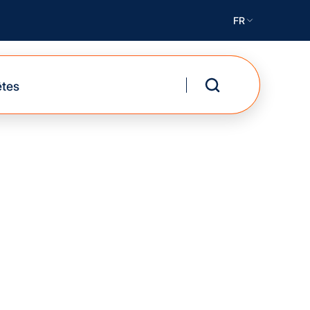
FR
êtes