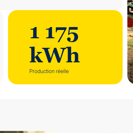
1 175
kWh
Production réelle