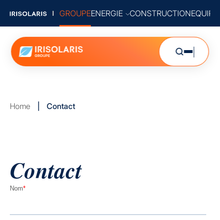
GROUPE
ENERGIE
CONSTRUCTION
EQUIP
Home
|
Contact
Contact