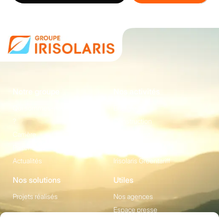
Notre groupe
Nos activités
Qui sommes-nous
Energie
?
Construction
Carrière
Equipement
Partenaires
Irisolaris Store
Actualités
Irisolaris Greentariff
Nos solutions
Utiles
Projets réalisés
Nos agences
Espace presse