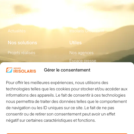
?
Construction
Carrière
Equipement
Partenaires
Irisolaris Store
Actualités
Irisolaris Greentariff
Nos solutions
Utiles
Projets réalisés
Nos agences
Espace presse
Gérer le consentement
Contact
1200 avenue Olivier
Pour offrir les meilleures expériences, nous utilisons des
Réseaux sociaux
technologies telles que les cookies pour stocker et/ou accéder aux
Perroy, Bât. F -
informations des appareils. Le fait de consentir à ces technologies
13790 ROUSSET
nous permettra de traiter des données telles que le comportement
+33 (0)4 84 49 24
de navigation ou les ID uniques sur ce site. Le fait de ne pas
consentir ou de retirer son consentement peut avoir un effet
20
négatif sur certaines caractéristiques et fonctions.
Nous contacter