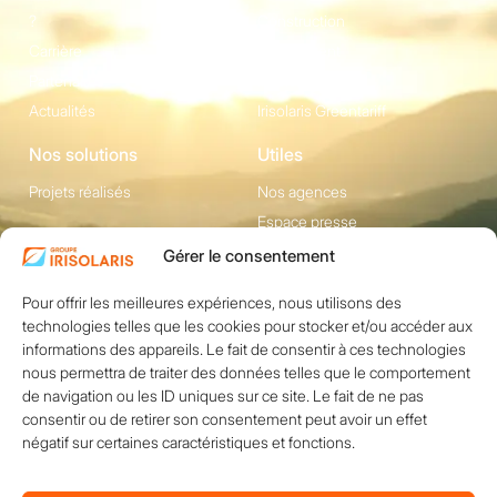
?
Construction
Carrière
Equipement
Partenaires
Irisolaris Store
Actualités
Irisolaris Greentariff
Nos solutions
Utiles
Projets réalisés
Nos agences
Espace presse
Gérer le consentement
Contact
Pour offrir les meilleures expériences, nous utilisons des
1200 avenue Olivier
Réseaux sociaux
technologies telles que les cookies pour stocker et/ou accéder aux
Perroy, Bât. F -
informations des appareils. Le fait de consentir à ces technologies
13790 ROUSSET
nous permettra de traiter des données telles que le comportement
+33 (0)4 84 49 24
de navigation ou les ID uniques sur ce site. Le fait de ne pas
consentir ou de retirer son consentement peut avoir un effet
20
négatif sur certaines caractéristiques et fonctions.
Nous contacter