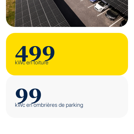
499
kWc en toiture
99
kWc en ombrières de parking