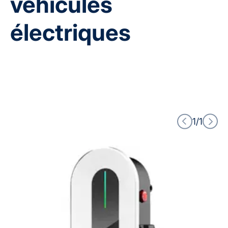
véhicules
électriques
1/1