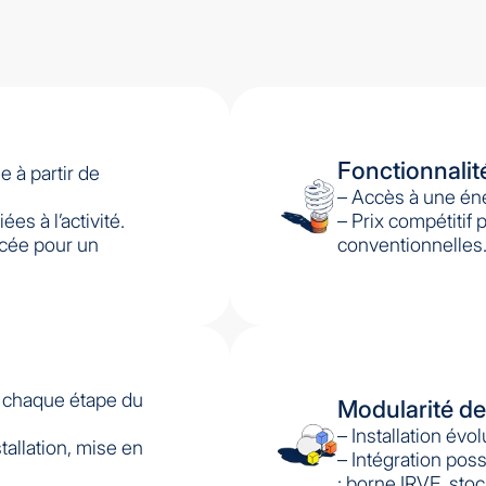
Fonctionnalit
e à partir de
– Accès à une éne
es à l’activité.
– Prix compétitif 
cée pour un
conventionnelles
 chaque étape du
Modularité de 
– Installation évo
stallation, mise en
– Intégration pos
: borne IRVE, stoc