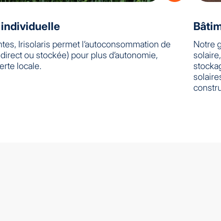
ndividuelle
Bâtim
tes, Irisolaris permet l’autoconsommation de
Notre 
en direct ou stockée) pour plus d’autonomie,
solaire
rte locale.
stockag
solaire
constru