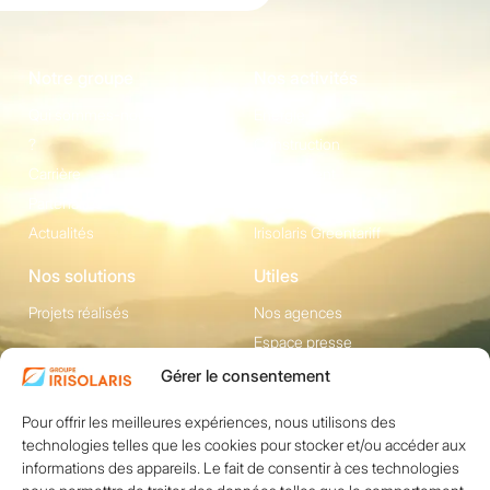
Notre groupe
Nos activités
Qui sommes-nous
Energie
?
Construction
Carrière
Equipement
Partenaires
Irisolaris Store
Actualités
Irisolaris Greentariff
Nos solutions
Utiles
Projets réalisés
Nos agences
Espace presse
Gérer le consentement
Contact
Pour offrir les meilleures expériences, nous utilisons des
1200 avenue Olivier
Réseaux sociaux
technologies telles que les cookies pour stocker et/ou accéder aux
Perroy, Bât. F -
informations des appareils. Le fait de consentir à ces technologies
13790 ROUSSET