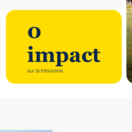
0
impact
sur la trésorerie.