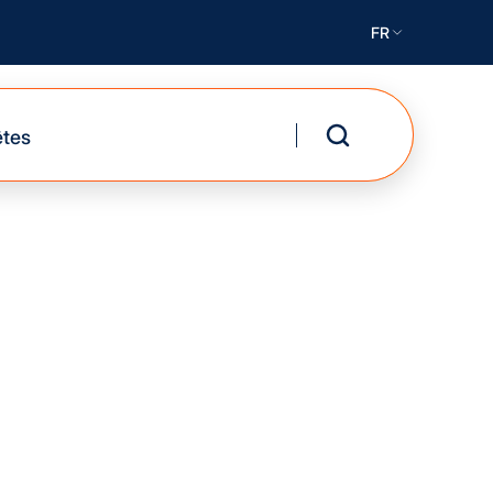
FR
êtes