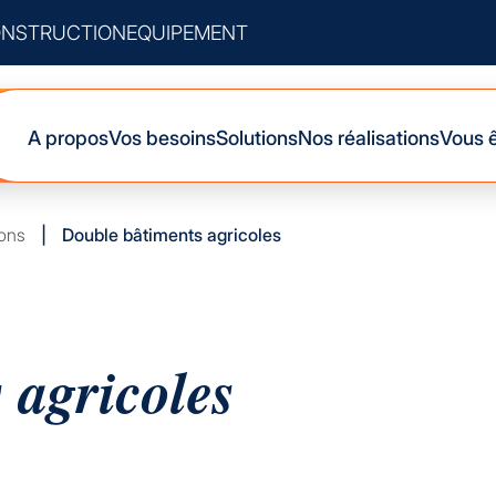
NSTRUCTION
EQUIPEMENT
A propos
Vos besoins
Solutions
Nos réalisations
Vous 
ions
|
Double bâtiments agricoles
 agricoles