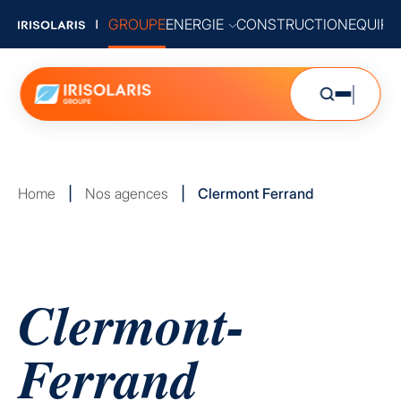
GROUPE
ENERGIE
CONSTRUCTION
EQUIP
Home
|
Nos agences
|
Clermont Ferrand
Clermont-
Ferrand