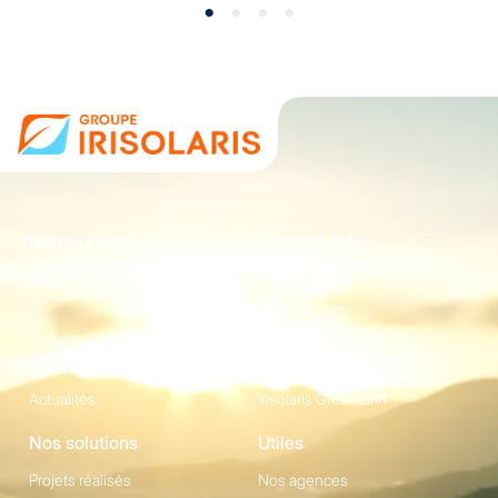
Notre groupe
Nos activités
Qui sommes-nous
Energie
?
Construction
Carrière
Equipement
Partenaires
Irisolaris Store
Actualités
Irisolaris Greentariff
Nos solutions
Utiles
Projets réalisés
Nos agences