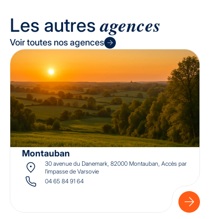
agences
Les autres
Voir toutes nos agences
Montauban
Chalon-sur-Saône
Poitiers
Valence
30 avenue du Danemark, 82000 Montauban, Accès par
30 rue Paul Sabatier, 71530 Crissey
Veellage de Poitiers, Rue Claude Chappe, 86000 Poitiers
41, av. des Langories, 26000 Valence
l’impasse de Varsovie
04 65 84 91 68
04 65 84 91 67
04 65 84 91 63
04 65 84 91 64