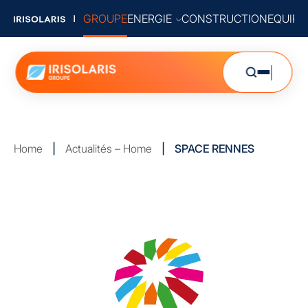
GROUPE
ENERGIE
CONSTRUCTION
EQUIP
Home
|
Actualités – Home
|
SPACE RENNES