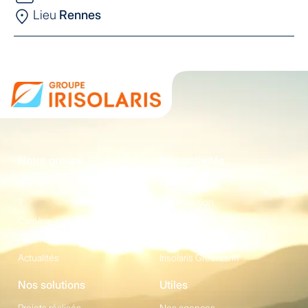
Lieu
Rennes
Notre groupe
Nos activités
Qui sommes-nous
Energie
?
Construction
Carrière
Equipement
Partenaires
Irisolaris Store
Actualités
Irisolaris Greentariff
Nos solutions
Utiles
Projets réalisés
Nos agences