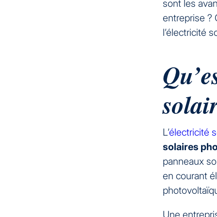
sont les avan
entreprise ? 
l’électricité 
Qu’es
solai
L’
électricité s
solaires pho
panneaux sola
en courant éle
photovoltaïqu
Une entrepri