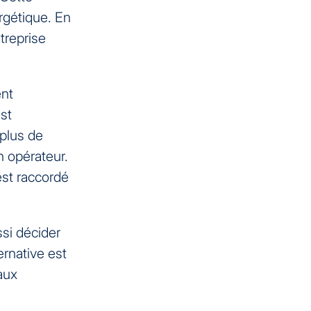
rgétique. En
ntreprise
nt
est
plus de
n opérateur.
est raccordé
ssi décider
ernative est
aux