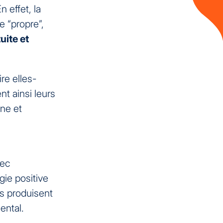
En effet, la
e “propre”,
uite et
re elles-
ent ainsi leurs
one et
vec
gie positive
es produisent
ental.