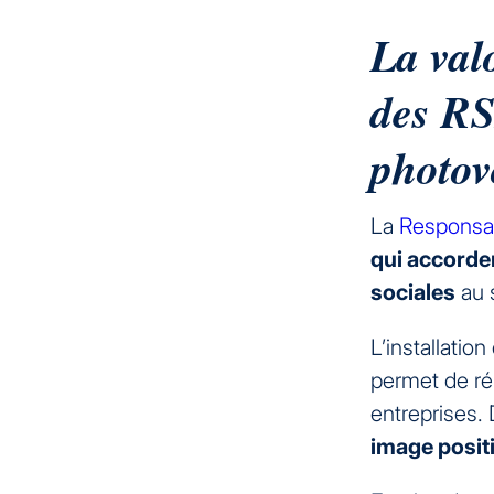
La val
des RS
photov
La
Responsab
qui accorde
sociales
au 
L’installatio
permet de ré
entreprises. 
image posit