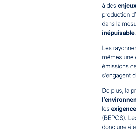
à des
enjeux
production d’
dans la mesu
inépuisable
.
Les rayonnem
mêmes une
émissions de
s’engagent d
De plus, la 
l’environne
les
exigence
(BEPOS). Les
donc une élec