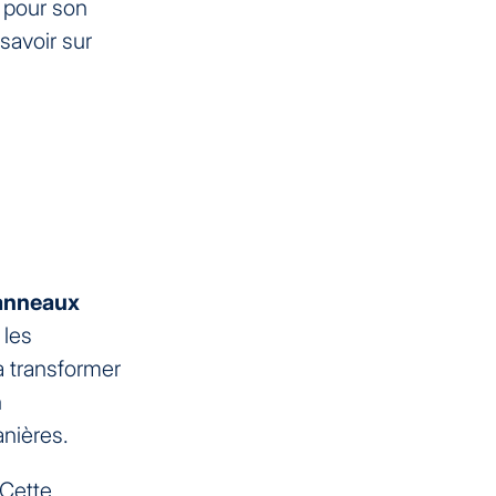
e pour son
 savoir sur
panneaux
 les
a transformer
n
anières.
 Cette