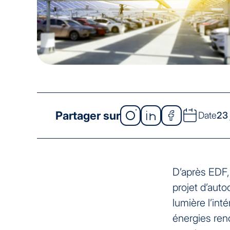
Partager sur
Date
23 
D’après EDF
projet d’auto
lumière l’int
énergies reno