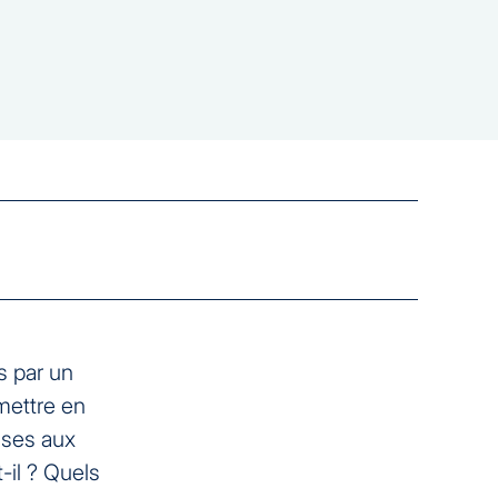
s par un
mettre en
rises aux
t-il ? Quels