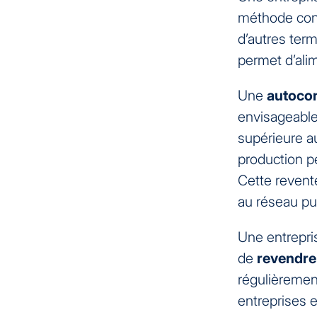
méthode cons
d’autres terme
permet d’ali
Une
autoco
envisageable.
supérieure a
production pe
Cette revente
au réseau pub
Une entrepri
de
revendre 
régulièrement
entreprises 