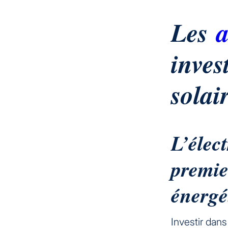
Les
a
inves
solai
L’élect
premie
énergé
Investir dan