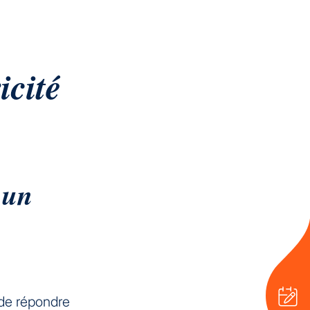
icité
, un
 de répondre