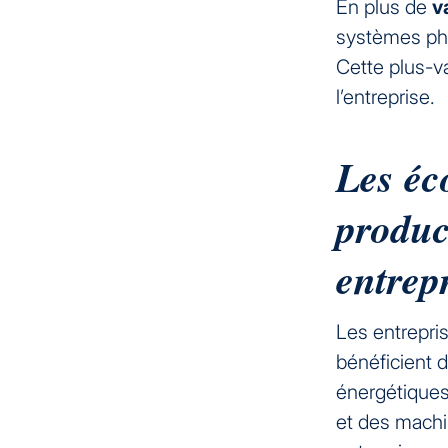
En plus de
v
systèmes ph
Cette plus-v
l’entreprise.
Les éc
product
entrep
Les entrepri
bénéficient 
énergétiques
et des machi