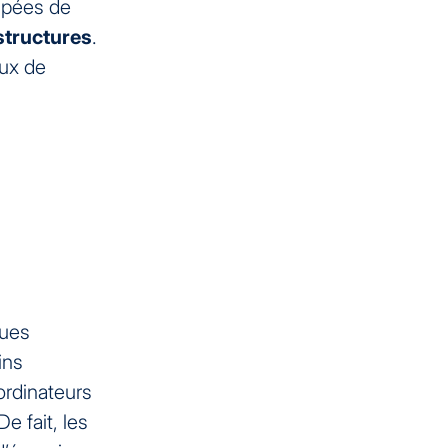
uipées de
structures
.
aux de
ques
ins
ordinateurs
e fait, les