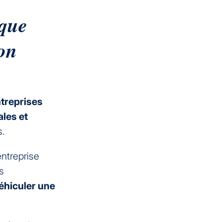
rque
ion
treprises
les et
s.
ntreprise
s
éhiculer une