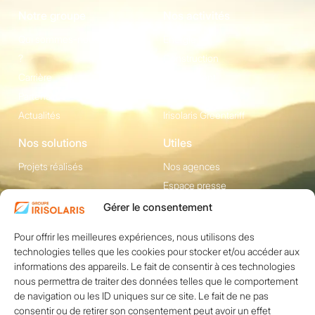
Notre groupe
Nos activités
Qui sommes-nous
Energie
?
Construction
Carrière
Equipement
Partenaires
Irisolaris Store
Actualités
Irisolaris Greentariff
Nos solutions
Utiles
Projets réalisés
Nos agences
Espace presse
Gérer le consentement
Contact
Pour offrir les meilleures expériences, nous utilisons des
1200 avenue Olivier
Réseaux sociaux
technologies telles que les cookies pour stocker et/ou accéder aux
Perroy, Bât. F -
informations des appareils. Le fait de consentir à ces technologies
13790 ROUSSET
nous permettra de traiter des données telles que le comportement
+33 (0)4 84 49 24
de navigation ou les ID uniques sur ce site. Le fait de ne pas
consentir ou de retirer son consentement peut avoir un effet
20