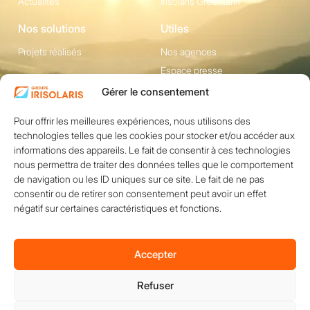
Actualités
Irisolaris Greentariff
Nos solutions
Utiles
Projets réalisés
Nos agences
Espace presse
Gérer le consentement
Contact
Pour offrir les meilleures expériences, nous utilisons des
1200 avenue Olivier
Réseaux sociaux
technologies telles que les cookies pour stocker et/ou accéder aux
Perroy, Bât. F -
informations des appareils. Le fait de consentir à ces technologies
13790 ROUSSET
nous permettra de traiter des données telles que le comportement
+33 (0)4 84 49 24
de navigation ou les ID uniques sur ce site. Le fait de ne pas
consentir ou de retirer son consentement peut avoir un effet
20
négatif sur certaines caractéristiques et fonctions.
Nous contacter
Accepter
Refuser
Copyright © 2026 IRISOLARIS. Tous droits réservés.
Mentions légales