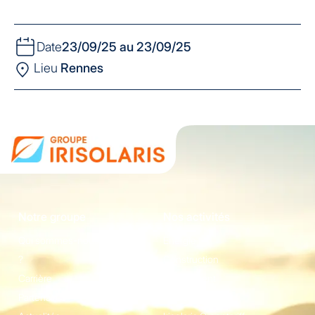
Date
23/09/25 au 23/09/25
Lieu
Rennes
Notre groupe
Nos activités
Qui sommes-nous
Energie
?
Construction
Carrière
Equipement
Partenaires
Irisolaris Store