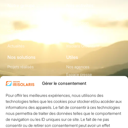
Notre groupe
Nos activités
Qui sommes-nous
Energie
?
Construction
Carrière
Equipement
Partenaires
Irisolaris Store
Actualités
Irisolaris Greentariff
Nos solutions
Utiles
Projets réalisés
Nos agences
Espace presse
Gérer le consentement
Contact
Pour offrir les meilleures expériences, nous utilisons des
1200 avenue Olivier
Réseaux sociaux
technologies telles que les cookies pour stocker et/ou accéder aux
Perroy, Bât. F -
informations des appareils. Le fait de consentir à ces technologies
13790 ROUSSET
nous permettra de traiter des données telles que le comportement
+33 (0)4 84 49 24
de navigation ou les ID uniques sur ce site. Le fait de ne pas
consentir ou de retirer son consentement peut avoir un effet
20