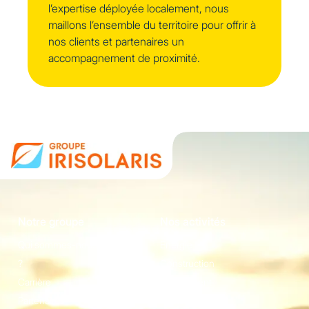
l’expertise déployée localement, nous
maillons l’ensemble du territoire pour offrir à
nos clients et partenaires un
accompagnement de proximité.
Notre groupe
Nos activités
Qui sommes-nous
Energie
?
Construction
Carrière
Equipement
Partenaires
Irisolaris Store