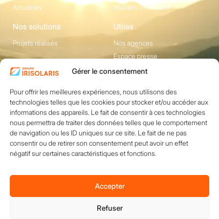
Actualités
Irisolaris Greentariff
Nos solutions
Utiles
Projets réalisés
Nos agences
Espace presse
Gérer le consentement
Contact
Pour offrir les meilleures expériences, nous utilisons des
1200 avenue Olivier
Réseaux sociaux
technologies telles que les cookies pour stocker et/ou accéder aux
Perroy, Bât. F -
informations des appareils. Le fait de consentir à ces technologies
13790 ROUSSET
nous permettra de traiter des données telles que le comportement
+33 (0)4 84 49 24
de navigation ou les ID uniques sur ce site. Le fait de ne pas
consentir ou de retirer son consentement peut avoir un effet
20
négatif sur certaines caractéristiques et fonctions.
Nous contacter
Accepter
Refuser
Copyright © 2026 IRISOLARIS. Tous droits réservés.